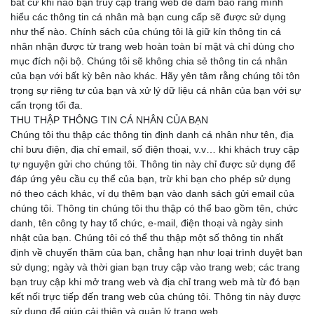
bất cứ khi nào bạn truy cập trang web để đảm bảo rằng mình
hiểu các thông tin cá nhân mà bạn cung cấp sẽ được sử dụng
như thế nào. Chính sách của chúng tôi là giữ kín thông tin cá
nhân nhận được từ trang web hoàn toàn bí mật và chỉ dùng cho
mục đích nội bộ. Chúng tôi sẽ không chia sẻ thông tin cá nhân
của bạn với bất kỳ bên nào khác. Hãy yên tâm rằng chúng tôi tôn
trọng sự riêng tư của bạn và xử lý dữ liệu cá nhân của bạn với sự
cẩn trọng tối đa.
THU THẬP THÔNG TIN CÁ NHÂN CỦA BẠN
Chúng tôi thu thập các thông tin định danh cá nhân như tên, địa
chỉ bưu điện, địa chỉ email, số điện thoại, v.v… khi khách truy cập
tự nguyện gửi cho chúng tôi. Thông tin này chỉ được sử dụng để
đáp ứng yêu cầu cụ thể của bạn, trừ khi bạn cho phép sử dụng
nó theo cách khác, ví dụ thêm bạn vào danh sách gửi email của
chúng tôi. Thông tin chúng tôi thu thập có thể bao gồm tên, chức
danh, tên công ty hay tổ chức, e-mail, điện thoại và ngày sinh
nhật của bạn. Chúng tôi có thể thu thập một số thông tin nhất
định về chuyến thăm của bạn, chẳng hạn như loại trình duyệt bạn
sử dụng; ngày và thời gian bạn truy cập vào trang web; các trang
bạn truy cập khi mở trang web và địa chỉ trang web mà từ đó bạn
kết nối trực tiếp đến trang web của chúng tôi. Thông tin này được
sử dụng để giúp cải thiện và quản lý trang web.