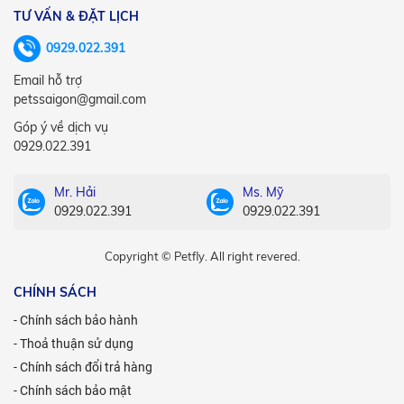
TƯ VẤN & ĐẶT LỊCH
0929.022.391
Email hỗ trợ
petssaigon@gmail.com
Góp ý về dịch vụ
0929.022.391
Mr. Hải
Ms. Mỹ
0929.022.391
0929.022.391
Copyright © Petfly. All right revered.
CHÍNH SÁCH
- Chính sách bảo hành
- Thoả thuận sử dụng
- Chính sách đổi trả hàng
- Chính sách bảo mật